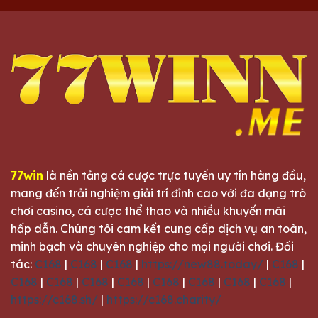
77win
là nền tảng cá cược trực tuyến uy tín hàng đầu,
mang đến trải nghiệm giải trí đỉnh cao với đa dạng trò
chơi casino, cá cược thể thao và nhiều khuyến mãi
hấp dẫn. Chúng tôi cam kết cung cấp dịch vụ an toàn,
minh bạch và chuyên nghiệp cho mọi người chơi. Đối
tác:
C168
|
C168
|
C168
|
https://new88.today/
|
C168
|
C168
|
C168
|
C168
|
C168
|
C168
|
C168
|
C168
|
C168
|
https://c168.sh/
|
https://c168.charity/