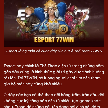
Esport là bộ môn cá cược đầy sức hút ở Thể Thao 77WIN
Esport hay chính là Thể Thao điện tử trong những năm
gần đây cũng là hình thức giải trí gây được ảnh hưởng
rất lớn. Tại 77WIN, số lượng người chơi tìm đến tham
gia bộ môn này cũng khá nhiều.
Ở đây các bạn có thể theo dõi hàng trăm trận đấu đối
kháng cực kỳ căng não đến từ nhiều tựa game khác
nhau. Trong đó những cái tên đang nổi đình nổi đám