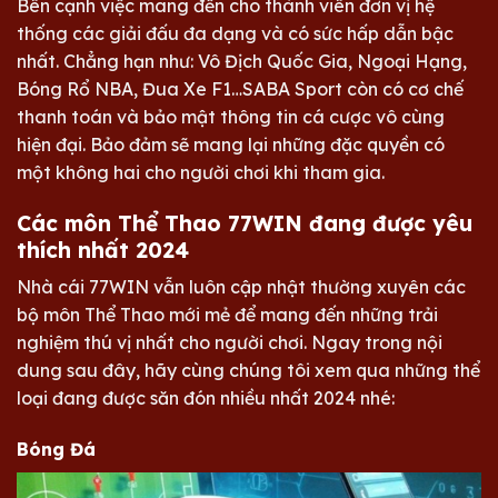
Bên cạnh việc mang đến cho thành viên đơn vị hệ
thống các giải đấu đa dạng và có sức hấp dẫn bậc
nhất. Chẳng hạn như: Vô Địch Quốc Gia, Ngoại Hạng,
Bóng Rổ NBA, Đua Xe F1…SABA Sport còn có cơ chế
thanh toán và bảo mật thông tin cá cược vô cùng
hiện đại. Bảo đảm sẽ mang lại những đặc quyền có
một không hai cho người chơi khi tham gia.
Các môn Thể Thao 77WIN đang được yêu
thích nhất 2024
Nhà cái 77WIN vẫn luôn cập nhật thường xuyên các
bộ môn Thể Thao mới mẻ để mang đến những trải
nghiệm thú vị nhất cho người chơi. Ngay trong nội
dung sau đây, hãy cùng chúng tôi xem qua những thể
loại đang được săn đón nhiều nhất 2024 nhé:
Bóng Đá