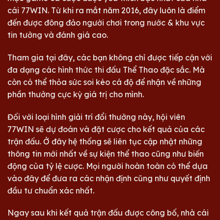
cái 77WIN. Từ khi ra mắt năm 2016, đây luôn là điểm
đến được đông đảo người chơi trong nước & khu vực
tin tưởng và đánh giá cao.
Tham gia tại đây, các bạn không chỉ được tiếp cận với
đa dạng các hình thức thi đấu Thể Thao đặc sắc. Mà
còn có thể thỏa sức soi kèo cá độ để nhận về những
phần thưởng cực kỳ giá trị cho mình.
Đối với loại hình giải trí đổi thưởng này, hội viên
77WIN sẽ dự đoán và đặt cược cho kết quả của các
trận đấu. Ở đây hệ thống sẽ liên tục cập nhật những
thông tin mới nhất về sự kiện thể thao cũng như biến
động của tỷ lệ cược. Mọi người hoàn toàn có thể dựa
vào đây để đưa ra các nhận định cũng như quyết định
đầu tư chuẩn xác nhất.
Ngay sau khi kết quả trận đấu được công bố, nhà cái