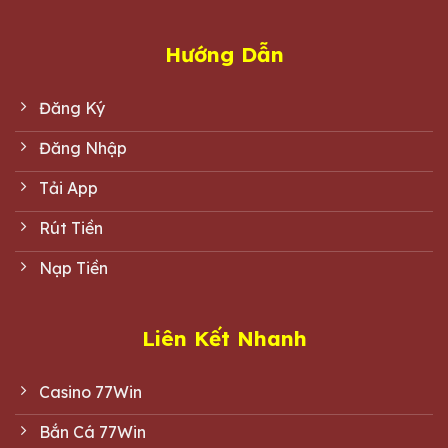
Hướng Dẫn
Đăng Ký
Đăng Nhập
Tải App
Rút Tiền
Nạp Tiền
Liên Kết Nhanh
Casino 77Win
Bắn Cá 77Win